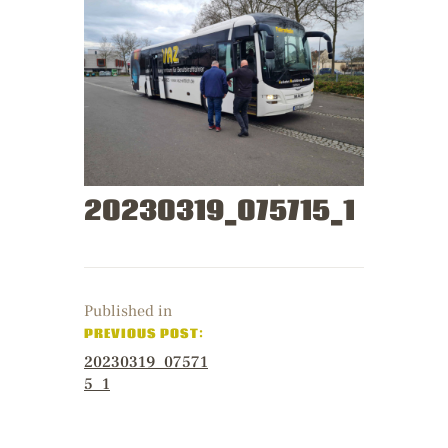
20230319_075715_1
Published in
PREVIOUS POST:
20230319_07571
5_1